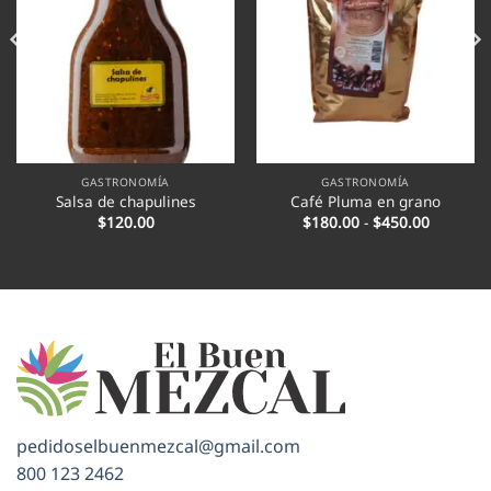
GASTRONOMÍA
GASTRONOMÍA
Salsa de chapulines
Café Pluma en grano
Rango
$
120.00
$
180.00
-
$
450.00
de
precios:
desde
$180.00
hasta
$450.00
pedidoselbuenmezcal@gmail.com
800 123 2462