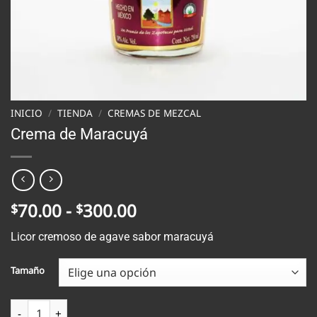
INICIO
/
TIENDA
/
CREMAS DE MEZCAL
Crema de Maracuyá
Rango
70.00
-
300.00
$
$
de
Licor cremoso de agave sabor maracuyá
precios:
desde
Tamaño
$70.00
hasta
Crema de Maracuyá cantidad
$300.00