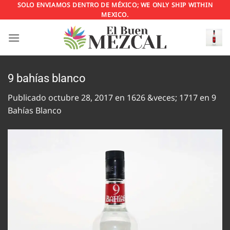
Saltar
SOLO ENVIAMOS DENTRO DE MÉXICO; WE ONLY SHIP WITHIN
MEXICO.
al
contenido
9 bahías blanco
Publicado
octubre 28, 2017
en
1626 &veces; 1717
en
9
Bahías Blanco