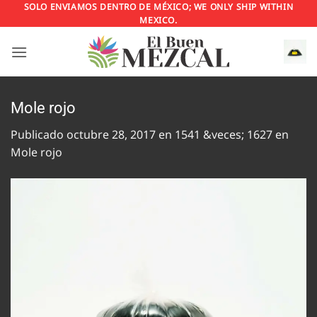
Saltar
SOLO ENVIAMOS DENTRO DE MÉXICO; WE ONLY SHIP WITHIN
MEXICO.
al
contenido
Mole rojo
Publicado
octubre 28, 2017
en
1541 &veces; 1627
en
Mole rojo