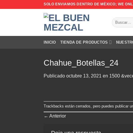
Saltar
SOLO ENVIAMOS DENTRO DE MÉXICO; WE ONLY
al
contenido
Buscar
por:
INICIO
TIENDA DE PRODUCTOS
NUESTR
Chahue_Botellas_24
Publicado
octubre 13, 2021
en
1500 &vec
Trackbacks están cerrados, pero puedes
publicar u
←
Anterior
Deja una respuesta