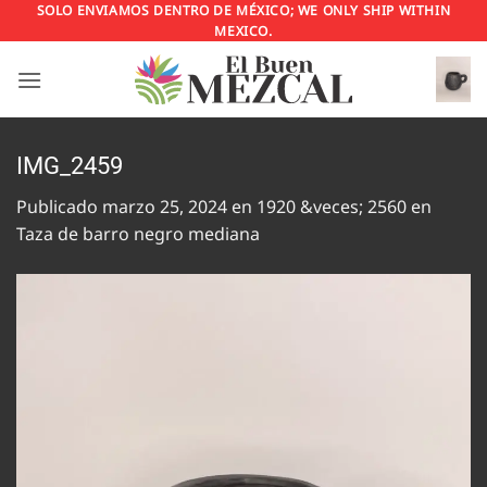
Saltar
SOLO ENVIAMOS DENTRO DE MÉXICO; WE ONLY SHIP WITHIN
MEXICO.
al
contenido
IMG_2459
Publicado
marzo 25, 2024
en
1920 &veces; 2560
en
Taza de barro negro mediana