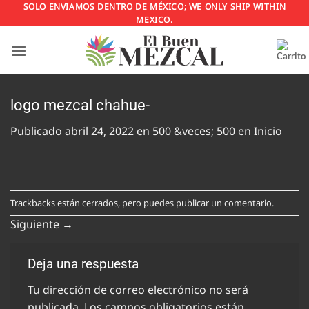
Saltar
SOLO ENVIAMOS DENTRO DE MÉXICO; WE ONLY SHIP WITHIN
MEXICO.
al
contenido
logo mezcal chahue-
Publicado
abril 24, 2022
en
500 &veces; 500
en
Inicio
Trackbacks están cerrados, pero puedes
publicar un comentario
.
Siguiente
→
Deja una respuesta
Tu dirección de correo electrónico no será
publicada.
Los campos obligatorios están